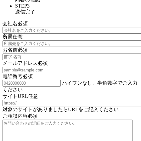
STEP3
送信完了
会社名
必須
所属
任意
お名前
必須
メールアドレス
必須
電話番号
必須
ハイフンなし、半角数字でご入力
ください
サイトURL
任意
対象のサイトがありましたらURLをご記入ください
ご相談内容
必須